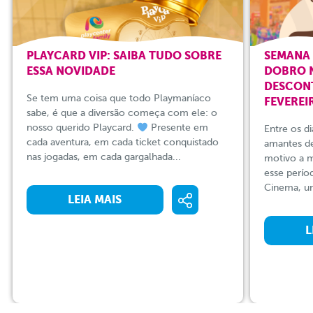
PLAYCARD VIP: SAIBA TUDO SOBRE
SEMANA 
ESSA NOVIDADE
DOBRO N
DESCONT
Se tem uma coisa que todo Playmaníaco
FEVEREI
sabe, é que a diversão começa com ele: o
nosso querido Playcard.
Presente em
Entre os di
cada aventura, em cada ticket conquistado
amantes d
nas jogadas, em cada gargalhada...
motivo a 
esse perí
Cinema, um
LEIA MAIS
L