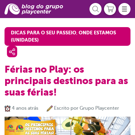
DICAS PARA O SEU PASSEIO
ONDE ESTAMOS
,
(UNIDADES)
Férias no Play: os
principais destinos para as
suas férias!
4 anos atrás
Escrito por
Grupo Playcenter