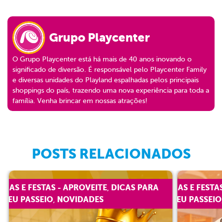
Grupo Playcenter
O Grupo Playcenter está há mais de 40 anos inovando o
significado de diversão. É responsável pelo Playcenter Family
e diversas unidades do Playland espalhadas pelos principais
shoppings do país, trazendo uma nova experiência para toda a
família. Venha brincar em nossas atrações!
POSTS RELACIONADOS
ICAS E FESTAS - APROVEITE
DICAS PARA
DICAS E FESTA
,
 SEU PASSEIO
NOVIDADES
O SEU PASSEIO
,