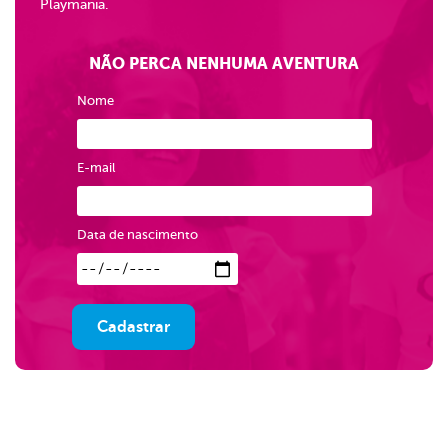
Playmania.
NÃO PERCA NENHUMA AVENTURA
Nome
E-mail
Data de nascimento