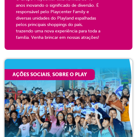
anos inovando o significado de diversão. É
responsável pelo Playcenter Family e
diversas unidades do Playland espalhadas
pelos principais shoppings do país,
trazendo uma nova experiência para toda a
família. Venha brincar em nossas atrações!
AÇÕES SOCIAIS
SOBRE O PLAY
,