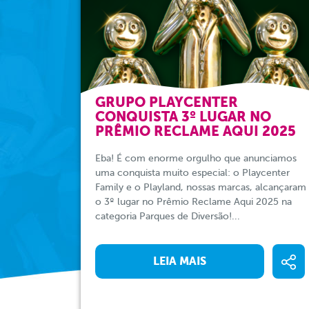
GRUPO PLAYCENTER
CONQUISTA 3º LUGAR NO
PRÊMIO RECLAME AQUI 2025
Eba! É com enorme orgulho que anunciamos
uma conquista muito especial: o Playcenter
Family e o Playland, nossas marcas, alcançaram
o 3º lugar no Prêmio Reclame Aqui 2025 na
categoria Parques de Diversão!...
LEIA MAIS