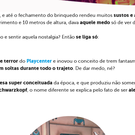
sustos e 
, e até o fechamento do brinquedo rendeu muitos
aquele medo
mento e 10 metros de altura, dava
só de ver 
se liga só
 e sentir aquela nostalgia? Então
:
e terror
Playcenter
do
e inovou o conceito de trem fantasm
m soltas durante todo o trajeto
. De dar medo, né?
esa super conceituada
da época, e que produziu não some
chwarzkopf
al
, o nome diferente se explica pelo fato de ser