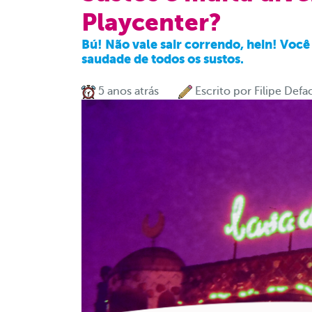
Playcenter?
Bú! Não vale sair correndo, hein! Voc
saudade de todos os sustos.
5 anos atrás
Escrito por
Filipe Defa