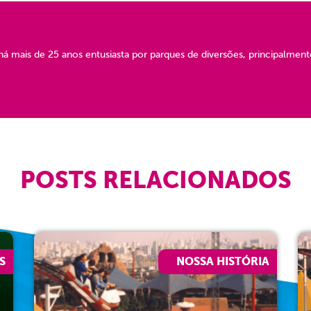
há mais de 25 anos entusiasta por parques de diversões, principalmente
POSTS RELACIONADOS
S
NOSSA HISTÓRIA