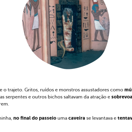
múm
 o trajeto. Gritos, ruídos e monstros assustadores como
sobrevoa
as serpentes e outros bichos saltavam da atração e
trem.
no final do passeio
caveira
tentav
hinha,
uma
se levantava e