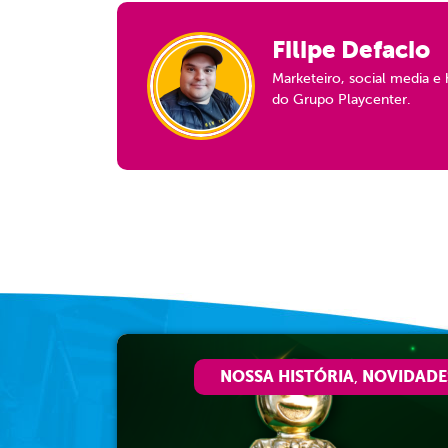
Filipe Defacio
Marketeiro, social media e 
do Grupo Playcenter.
NOSSA HISTÓRIA
NOVIDADE
,