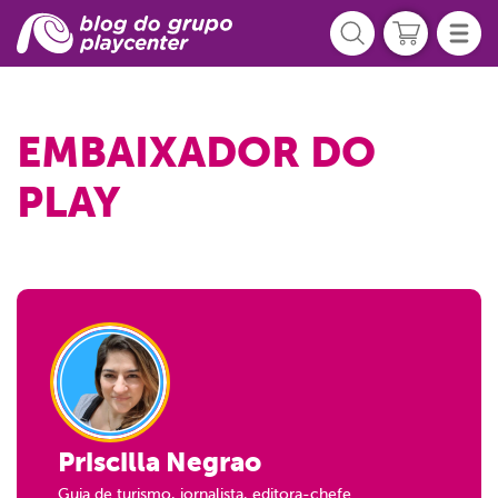
EMBAIXADOR DO
PLAY
Priscilla Negrao
Guia de turismo, jornalista, editora-chefe