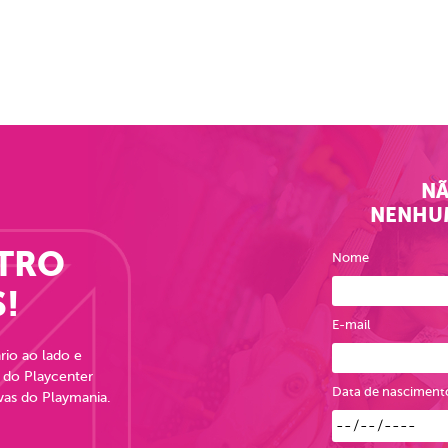
NÃ
NENHU
NTRO
Nome
!
E-mail
rio ao lado e
 do Playcenter
Data de nasciment
ivas do Playmania.