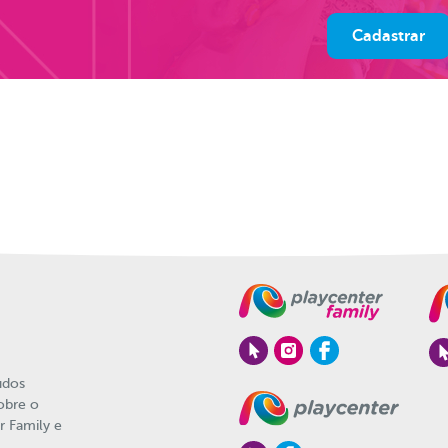
údos
sobre o
r Family e