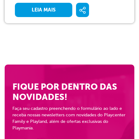
LEIA MAIS
FIQUE POR DENTRO DAS
NOVIDADES!
Faça seu cadastro preenchendo o formulário ao lado e
receba nossas newsletters com novidades do Playcenter
Family e Playland, além de ofertas exclusivas do
Playmania.